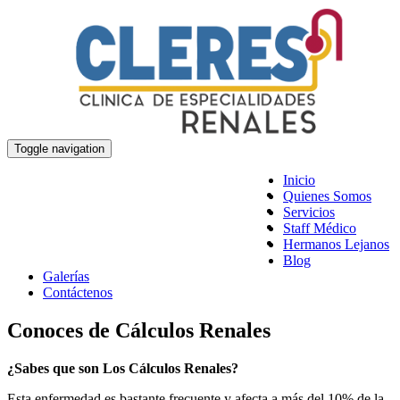
Toggle navigation
Inicio
Quienes Somos
Servicios
Staff Médico
Hermanos Lejanos
Blog
Galerías
Contáctenos
Conoces de Cálculos Renales
¿Sabes que son Los Cálculos Renales?
Esta enfermedad es bastante frecuente y afecta a más del 10% de la